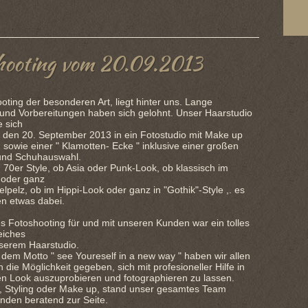
hooting vom 20.09.2013
oting der besonderen Art, liegt hinter uns. Lange
und Vorbereitungen haben sich gelohnt. Unser Haarstudio
 sich
, den 20. September 2013 in ein Fotostudio mit Make up
, sowie einer " Klamotten- Ecke " inklusive einer großen
und Schuhauswahl.
 70er Style, ob Asia oder Punk-Look, ob klassisch im
 oder ganz
elpelz, ob im Hippi-Look oder ganz in "Gothik"-Style ,. es
en etwas dabei.
s Fotoshooting für und mit unseren Kunden war ein tolles
eiches
nserem Haarstudio.
dem Motto " see Youreself in a new way " haben wir allen
 die Möglichkeit gegeben, sich mit profesioneller Hilfe in
n Look auszuprobieren und fotographieren zu lassen.
it, Styling oder Make up, stand unser gesamtes Team
nden beratend zur Seite.