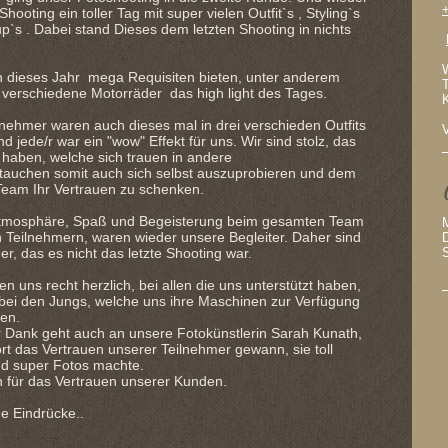
hooting ein toller Tag mit super vielen Outfit`s , Styling`s
`s . Dabei stand Dieses dem letzten Shooting in nichts
W
n dieses Jahr mega Requisiten bieten, unter anderem
 verschiedene Motorräder das high light des Tages.
nehmer waren auch dieses mal in drei verschieden Outfits
d jede/r war ein "wow" Effekt für uns. Wir sind stolz, das
haben, welche sich trauen in andere
 tauchen somit auch sich selbst auszuprobieren und dem
eam Ihr Vertrauen zu schenken.
 Atmosphäre, Spaß und Begeisterung beim gesamten Team
 Teilnehmern, waren wieder unsere Begleiter. Daher sind
her, das es nicht das letzte Shooting war.
n uns recht herzlich, bei allen die uns unterstützt haben,
bei den Jungs, welche uns ihre Maschinen zur Verfügung
ben.
 Dank geht auch an unsere Fotokünstlerin Sarah Kunath,
rt das Vertrauen unserer Teilnehmer gewann, sie toll
nd super Fotos machte.
 für das Vertrauen unserer Kunden.
ige Eindrücke..