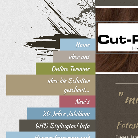
Home
über uns
Online Termine
über die Schulter
geschaut...
" ma
New´s
20 Jahre Jubiläum
Fotos
GHD Stylingtool Info
Haarverlängerung und
Dieses Jahr