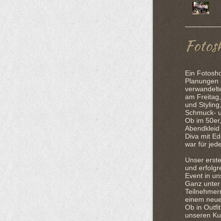
Fotos
Ein Fotosho
Planungen 
verwandelte
am Freitag
und Styling
Schmuck- 
Ob im 50er,
Abendkleid
Diva mit Ed
war für jed
Unser erste
und erfolgr
Event in u
Ganz unter 
Teilnehmern
einem neue
Ob in Outf
unseren Ku