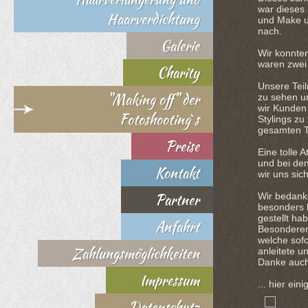
war dieses S
Haarverdichtung
und Make up
nach.
Galerie
Wir konnte
waren zwei
Charity
Unsere Teil
"Making off" der
zu sehen un
wir Kunden 
Fotoshooting`s
Stylings zu
gesamten T
Preise
Eine tolle
und bei den
Kontakt
wir uns sic
Partner
Wir bedanke
besonders 
gestellt ha
Anfahrt
Besonderer
welche sofo
Zahlungsmöglichkeiten
anleitete u
Danke auch
Impressum
... hier ein
Datenschutz