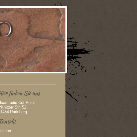
Hier finden Sie uns
aarstudio Cut-Point
illnitzer Str. 52
01454 Radeberg
Kontakt
Telefon: