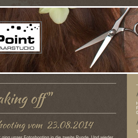
king off"
H
P
hooting vom 23.08.2014
 ging unser Fotoshooting in die zweite Runde. Und wieder